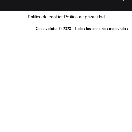
a
w
o
c
i
u
e
t
t
b
t
u
Politica de cookies
Politica de privacidad
o
e
b
o
r
e
Creativefutur © 2023. Todos los derechos reservados.
k
-
f