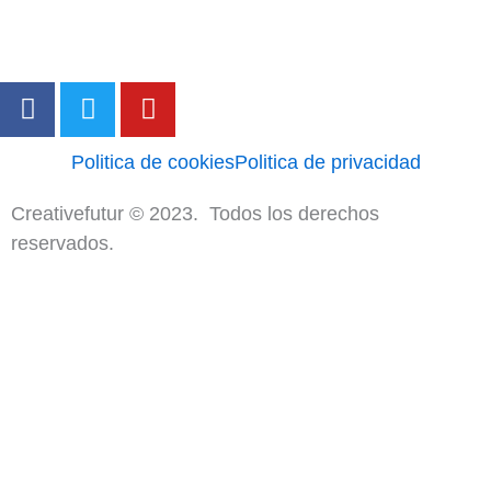
F
T
Y
a
w
o
c
i
u
Politica de cookies
Politica de privacidad
e
t
t
b
t
u
Creativefutur © 2023. Todos los derechos
o
e
b
reservados.
o
r
e
k
-
f