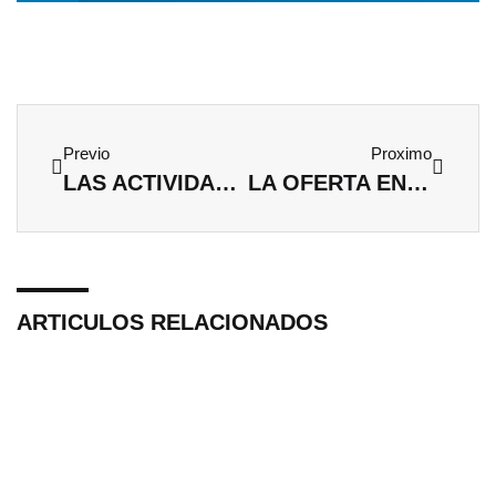
Ant
Siguien
Previo
Proximo
LAS ACTIVIDADES EN GRUPO SON UNA DE LAS MEJORES FORMAS DE SOCIALIZAR
LA OFERTA EN ACTIVIDADES AUMENTA PARA CUBRIR LAS NECESIDADES DE LOS MÁS JÓVENES
ARTICULOS RELACIONADOS