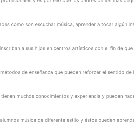
s profesionales y es por ello que los padres de los más p
idades como son escuchar música, aprender a tocar algún i
nscriban a sus hijos en centros artísticos con el fin de qu
 métodos de enseñanza que pueden reforzar el sentido de l
e tienen muchos conocimientos y experiencia y pueden hac
 alumnos música de diferente estilo y éstos pueden aprend