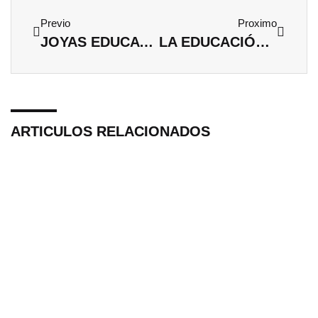
Ant
Siguien
Previo
Proximo
JOYAS EDUCATIVAS: ENSEÑAR VALORES A TRAVÉS DE LOS REGALOS ESPECIALES
LA EDUCACIÓN SECUNDARIA ES EL MOMENTO EN EL QUE MÁS GENTE DECIDE QUE HARÁ OPOSICIONES
ARTICULOS RELACIONADOS