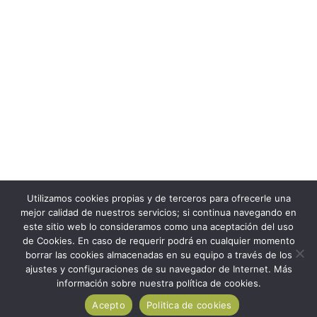
Utilizamos cookies propias y de terceros para ofrecerle una
mejor calidad de nuestros servicios; si continua navegando en
este sitio web lo consideramos como una aceptación del uso
F
T
Y
de Cookies. En caso de requerir podrá en cualquier momento
a
w
o
borrar las cookies almacenadas en su equipo a través de los
c
i
u
ajustes y configuraciones de su navegador de Internet. Más
e
t
t
b
t
u
información sobre nuestra política de cookies.
Politica de cookies
Politica de privacidad
o
e
b
o
r
e
Acepto
Politica de cookies
Creativefutur © 2023. Todos los derechos reservados.
k